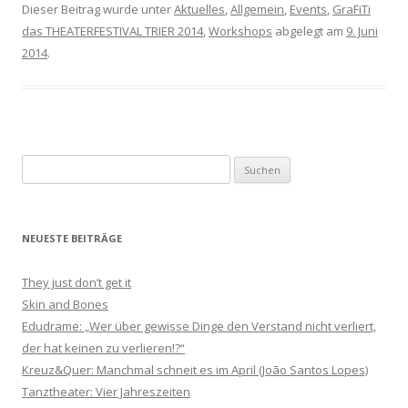
Dieser Beitrag wurde unter
Aktuelles
,
Allgemein
,
Events
,
GraFiTi
das THEATERFESTIVAL TRIER 2014
,
Workshops
abgelegt am
9. Juni
2014
.
S
u
c
h
NEUESTE BEITRÄGE
e
n
They just don’t get it
n
Skin and Bones
a
Edudrame: „Wer über gewisse Dinge den Verstand nicht verliert,
c
der hat keinen zu verlieren!?“
h
Kreuz&Quer: Manchmal schneit es im April (João Santos Lopes)
:
Tanztheater: Vier Jahreszeiten