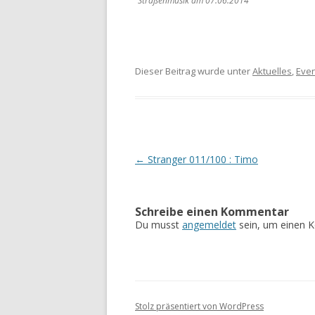
Straßenmusik am 07.06.2014
Dieser Beitrag wurde unter
Aktuelles
,
Eve
Beitrags-
←
Stranger 011/100 : Timo
Navigation
Schreibe einen Kommentar
Du musst
angemeldet
sein, um einen 
Stolz präsentiert von WordPress