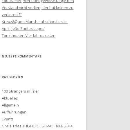
Edudrame: „Wer über gewisse Dinge den
c
Verstand nicht verliert, der hat keinen zu
h
verlieren!?“
:
Kreuz&Quer: Manchmal schneit es im
April (João Santos Lopes)
Tanztheater: Vier Jahreszeiten
NEUESTE KOMMENTARE
KATEGORIEN
100 Strangers in Trier
Aktuelles
Allgemein
Aufführungen
Events
GraFiTi das THEATERFESTIVAL TRIER 2014